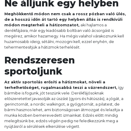
Ne álljunk egy helyben
Meghökkentő módon nem csak a rossz pózban való ülés,
de a hosszú időn át tartó egy helyben állás is rendkívüli
módon megterheli a hátizomzatot,
aki hajlamos a
derékfájásra, már egy kiadósabb boltban való ácsorgást is
megérez, amikor hazamegy. Ha mégis valahol várakoznunk kell
huzamosabb ideig, sétálni, mozogni kell, ezzel enyhén, de
tehermentesítjük a hátizmok terhelését.
Rendszeresen
sportoljunk
Az aktív sportolás erősíti a hátizmokat, növeli a
terhelhetőséget, rugalmasabbá teszi a vázrendszert,
így
bármibe is fogunk, jót teszünk vele. Derékfájósoknak
előszeretettel javasolják az úszást (gyors és hátúszás), a jógát, a
gerinctornát, a nordic walkingot, a gyógytornát, a pilatest, de
bármi hasznos lehet, ami biztonságosan átmozgat és lelazítja a
munka közben bemerevedett izmainkat. Edzés előtt mindig
melegítsünk be, edzés végén pedig ne feledkezzünk meg a
nyújtásról a sérülések elkerülése végett.