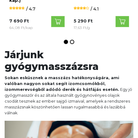
kap.)
/ 4.7
/ 4.1
7 690 Ft
5 290 Ft
64,08 Ft/kap
17,63 Ft/g
Járjunk
gyógymasszázsra
Sokan esküsznek a masszázs hatékonyságára, ami
valóban nagyon sokat segít izomcsomókból,
izommerevségből adódó derék és hátfájás esetén.
Egy jó
gyógymasszőr és az általa használt gyógynövényes olajok
csodát tesznek az ember sajgó izmaival, amelyek a rendszeres
masszázsnak köszönhetően lassan rugalmasabbá és lazábbá
válnak.