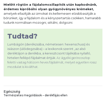
Mielőtt rögtön a fájdalomcsillapítók után kapkodnánk,
érdemes kipróbálni olyan gyógynövényes krémeket,
amelyek ellazítják az izmokat és kellemesen elzsibbasztják a
bőrünket, így a fájdalom és a kényszertartás csökken, hamarabb
tudunk normálisan mozogni, sétálni, dolgozni.
Tudtad?
Lumbágón (derékzsába, németesen: hexenschuss) és
isiászon (ülőidegzsába) – a lexikonok szerint „az alsó
deréktájon a derékba, a keresztcsont tájékába nyilalló,
hirtelen fellépő fájdalmat értjük.
Az ágyéki gerincoszlop
feletti vastag hátizom heves fájdalmát, melyet egyetlen rossz
mozdulat is kiválthat.
Egészség
Természetes megoldások – derékfájás ellen