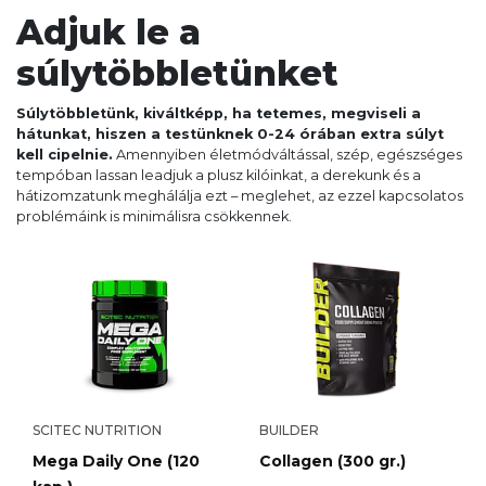
Adjuk le a
súlytöbbletünket
Súlytöbbletünk, kiváltképp, ha tetemes, megviseli a
hátunkat, hiszen a testünknek 0-24 órában extra súlyt
kell cipelnie.
Amennyiben életmódváltással, szép, egészséges
tempóban lassan leadjuk a plusz kilóinkat, a derekunk és a
hátizomzatunk meghálálja ezt – meglehet, az ezzel kapcsolatos
problémáink is minimálisra csökkennek.
SCITEC NUTRITION
BUILDER
Mega Daily One (120
Collagen (300 gr.)