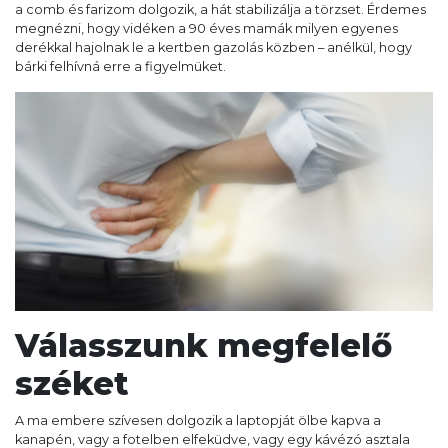
a comb és farizom dolgozik, a hát stabilizálja a törzset. Érdemes
megnézni, hogy vidéken a 90 éves mamák milyen egyenes
derékkal hajolnak le a kertben gazolás közben – anélkül, hogy
bárki felhívná erre a figyelmüket.
Válasszunk megfelelő
széket
A ma embere szívesen dolgozik a laptopját ölbe kapva a
kanapén, vagy a fotelben elfeküdve, vagy egy kávézó asztala