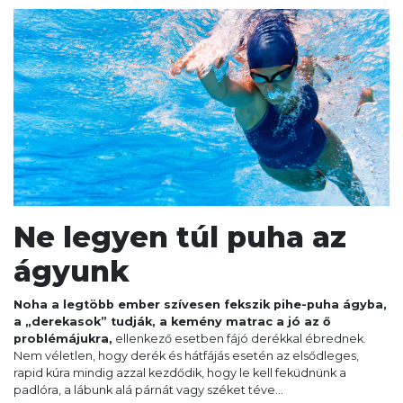
Ne legyen túl puha az
ágyunk
Noha a legtöbb ember szívesen fekszik pihe-puha ágyba,
a „derekasok” tudják, a kemény matrac a jó az ő
problémájukra,
ellenkező esetben fájó derékkal ébrednek.
Nem véletlen, hogy derék és hátfájás esetén az elsődleges,
rapid kúra mindig azzal kezdődik, hogy le kell feküdnünk a
padlóra, a lábunk alá párnát vagy széket téve...