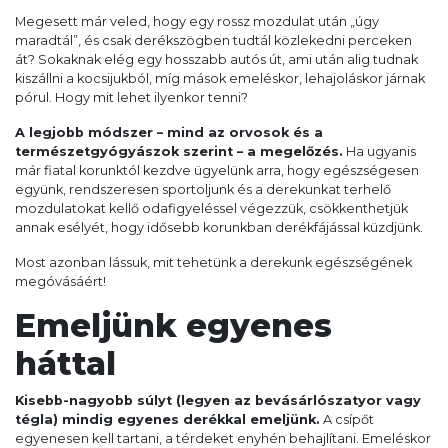
Megesett már veled, hogy egy rossz mozdulat után „úgy
maradtál”, és csak derékszögben tudtál közlekedni perceken
át? Sokaknak elég egy hosszabb autós út, ami után alig tudnak
kiszállni a kocsijukból, míg mások emeléskor, lehajoláskor járnak
pórul. Hogy mit lehet ilyenkor tenni?
A legjobb módszer – mind az orvosok és a
természetgyógyászok szerint – a megelőzés.
Ha ugyanis
már fiatal korunktól kezdve ügyelünk arra, hogy egészségesen
együnk, rendszeresen sportoljunk és a derekunkat terhelő
mozdulatokat kellő odafigyeléssel végezzük, csökkenthetjük
annak esélyét, hogy idősebb korunkban derékfájással küzdjünk.
Most azonban lássuk, mit tehetünk a derekunk egészségének
megóvásáért!
Emeljünk egyenes
háttal
Kisebb-nagyobb súlyt (legyen az bevásárlószatyor vagy
tégla) mindig egyenes derékkal emeljünk.
A csípőt
egyenesen kell tartani, a térdeket enyhén behajlítani. Emeléskor