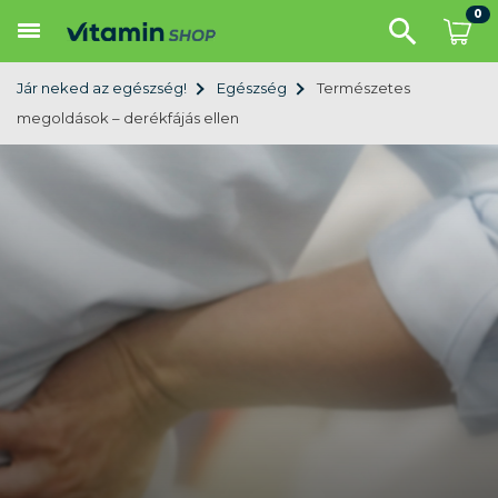
0
Jár neked az egészség!
Egészség
Természetes
megoldások – derékfájás ellen