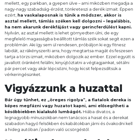
mellett, egy parkban, a gyepen ülve – ami miközben megadja a
nagy-nagy szabadság-érzést, tönkreteszi a derék izmait. Éppen
ezért,
ha vaskalaposnak is tűnik a módszer, akkor is
asztal mellett, támlás széken kell dolgozni – legalábbis,
ha nem akarunk derékfájást vagy gerincferdülést kapni.
Nyilván, az asztal mellett is lehet görnyedten ülni, de egy
megfelelő magasságba beállított támlás szék sokat segít ezen a
problémán. Aki így sem ül rendesen, próbáljon ki egy fitnesz
labdát, az rákényszeríti arra, hogy megtartsa magát és feszesen
tartja a törzs izmait, miközben dolgozik az ember. Ezzel együtt is
javallott óránként felállni, kinyújtóztatni a végtagjainkat, sétálni
pár percet vagy akár lépcsőzni, hogy kicsit felpezsdítsük a
vérkeringésünket.
Vigyázzunk a huzattal
Bár úgy tűnhet, ez „öreges rigolya”, a fiatalok dereka is
képes megfázni vagy huzatot kapni, ami elősegítheti a
későbbiekben kialakuló lumbágót.
Hiába divatos, a
legnagyobb mínuszokban nem tanácsos a hasat és a derekat
szabadon hagyó felsőkben és kabátokban járni és óvakodni kell
a hideg autóban / padon való ücsörgéstől.