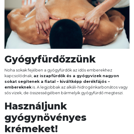
Gyógyfürdőzzünk
Noha sokak fejében a gyógyfürdők az idős emberekhez
kapcsolódnak,
az iszapfürdők és a gyógyvizek nagyon
sokat segítenek a fiatal – kiváltképp derékfájós –
embereknek
is. A legjobbak az alkáli-hidrogénkarbonátos vagy
sós vizek, de összességében bármelyik gyógyfürdő megteszi.
Használjunk
gyógynövényes
krémeket!